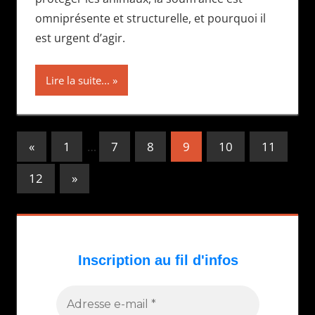
omniprésente et structurelle, et pourquoi il
est urgent d’agir.
Lire la suite...
Pagination
Publications
«
1
…
7
8
9
10
11
précédentes
des
Publications
12
»
publications
suivantes :