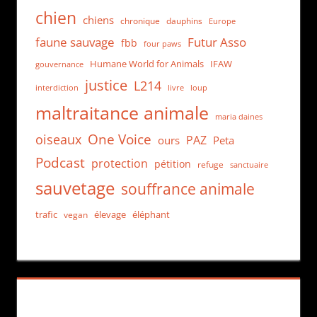
chien
chiens
chronique
dauphins
Europe
faune sauvage
Futur Asso
fbb
four paws
Humane World for Animals
IFAW
gouvernance
justice
L214
interdiction
loup
livre
maltraitance animale
maria daines
One Voice
oiseaux
PAZ
ours
Peta
Podcast
protection
pétition
refuge
sanctuaire
sauvetage
souffrance animale
trafic
élevage
éléphant
vegan