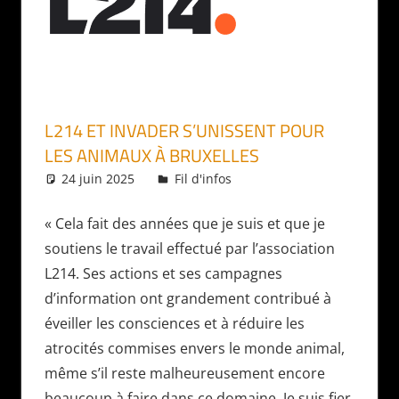
L214 ET INVADER S’UNISSENT POUR
LES ANIMAUX À BRUXELLES
24 juin 2025
Daniel
Fil d'infos
« Cela fait des années que je suis et que je
soutiens le travail effectué par l’association
L214. Ses actions et ses campagnes
d’information ont grandement contribué à
éveiller les consciences et à réduire les
atrocités commises envers le monde animal,
même s’il reste malheureusement encore
beaucoup à faire dans ce domaine. Je suis fier