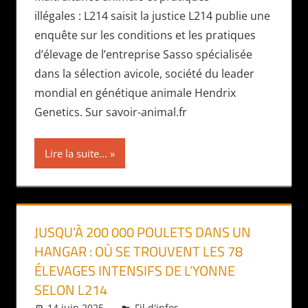
illégales : L214 saisit la justice L214 publie une
enquête sur les conditions et les pratiques
d’élevage de l’entreprise Sasso spécialisée
dans la sélection avicole, société du leader
mondial en génétique animale Hendrix
Genetics. Sur savoir-animal.fr
Lire la suite...
JUSQU’À 200 000 POULETS DANS UN
HANGAR : OÙ SE TROUVENT LES 78
ÉLEVAGES INTENSIFS DE L’YONNE
SELON L214
14 juin 2025
Daniel
Fil d'infos