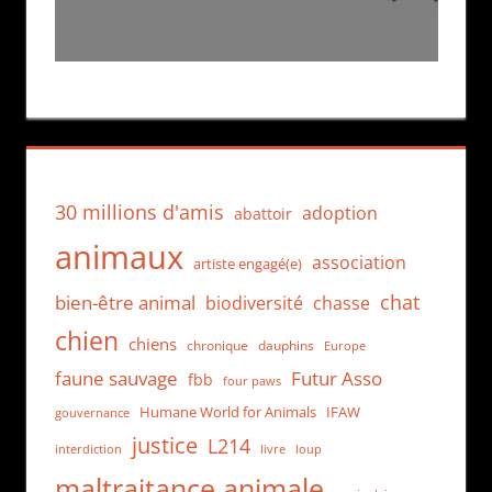
30 millions d'amis
adoption
abattoir
animaux
association
artiste engagé(e)
chat
bien-être animal
biodiversité
chasse
chien
chiens
chronique
dauphins
Europe
faune sauvage
Futur Asso
fbb
four paws
Humane World for Animals
IFAW
gouvernance
justice
L214
interdiction
loup
livre
maltraitance animale