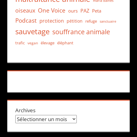
maria daines
One Voice
oiseaux
PAZ
ours
Peta
Podcast
protection
pétition
refuge
sanctuaire
sauvetage
souffrance animale
trafic
élevage
éléphant
vegan
Archives