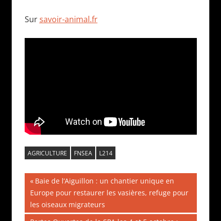
Sur
savoir-animal.fr
AGRICULTURE
FNSEA
L214
Navigation
Publication
Baie de l’Aiguillon : un chantier unique en
précédente :
Europe pour restaurer les vasières, refuge pour
de
les oiseaux migrateurs
l’article