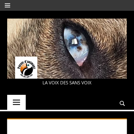
Aller
MENU
au
contenu
PAROLE
LA VOIX DES SANS VOIX
D'ANIMAUX