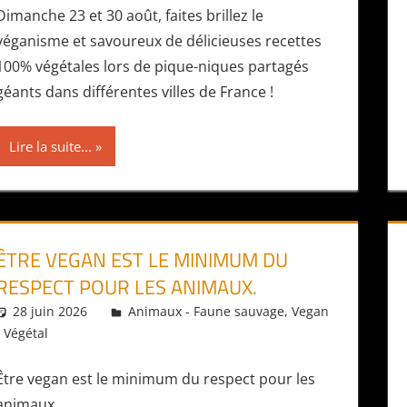
Dimanche 23 et 30 août, faites brillez le
véganisme et savoureux de délicieuses recettes
100% végétales lors de pique-niques partagés
géants dans différentes villes de France !
Lire la suite...
ÊTRE VEGAN EST LE MINIMUM DU
RESPECT POUR LES ANIMAUX.
28 juin 2026
Daniel
Animaux - Faune sauvage
,
Vegan
- Végétal
Être vegan est le minimum du respect pour les
animaux.