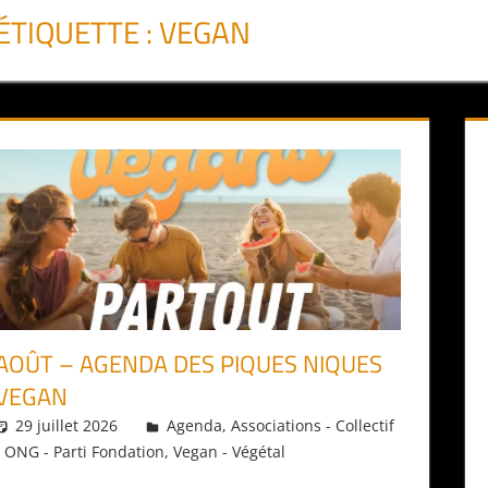
ÉTIQUETTE :
VEGAN
AOÛT – AGENDA DES PIQUES NIQUES
VEGAN
29 juillet 2026
Daniel
Agenda
,
Associations - Collectif
- ONG - Parti Fondation
,
Vegan - Végétal