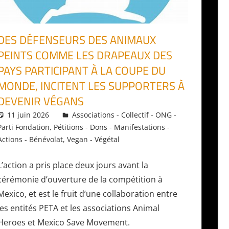
DES DÉFENSEURS DES ANIMAUX
PEINTS COMME LES DRAPEAUX DES
PAYS PARTICIPANT À LA COUPE DU
MONDE, INCITENT LES SUPPORTERS À
DEVENIR VÉGANS
11 juin 2026
Daniel
Associations - Collectif - ONG -
Parti Fondation
,
Pétitions - Dons - Manifestations -
Actions - Bénévolat
,
Vegan - Végétal
L’action a pris place deux jours avant la
cérémonie d’ouverture de la compétition à
Mexico, et est le fruit d’une collaboration entre
les entités PETA et les associations Animal
Heroes et Mexico Save Movement.