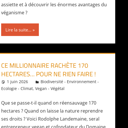
assiette et à découvrir les énormes avantages du
véganisme ?
Lire la suite...
CE MILLIONNAIRE RACHÈTE 170
HECTARES… POUR NE RIEN FAIRE !
1 juin 2026
Daniel
Biodiversité - Environnement -
Ecologie - Climat
,
Vegan - Végétal
Que se passe-t-il quand on réensauvage 170
hectares ? Quand on laisse la nature reprendre
ses droits ? Voici Rodolphe Landemaine, seral
entrepreneur vegan et cofondateur du Domaine