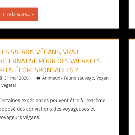
Lire la suite...
LES SAFARIS VÉGANS, VRAIE
ALTERNATIVE POUR DES VACANCES
PLUS ÉCORESPONSABLES ?
31 mai 2026
Daniel
Animaux - Faune sauvage
,
Vegan
- Végétal
Certaines expériences peuvent être à l’extrême
opposé des convictions des voyageuses et
voyageurs végans.