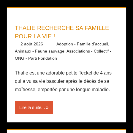
THALIE RECHERCHE SA FAMILLE
POUR LA VIE !
2 août 2026
Daniel
Adoption - Famille d'accueil
,
Animaux - Faune sauvage
,
Associations - Collectif -
ONG - Parti Fondation
Thalie est une adorable petite Teckel de 4 ans
qui a vu sa vie basculer après le décès de sa
maîtresse, emportée par une longue maladie.
Lire la suite...