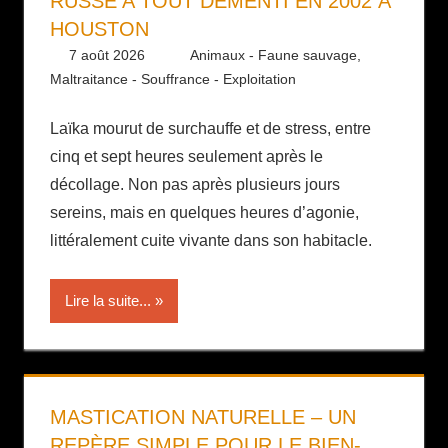
RUSSE A TOUT DÉMENTI EN 2002 À
HOUSTON
7 août 2026
Daniel
Animaux - Faune sauvage
,
Maltraitance - Souffrance - Exploitation
Laïka mourut de surchauffe et de stress, entre
cinq et sept heures seulement après le
décollage. Non pas après plusieurs jours
sereins, mais en quelques heures d’agonie,
littéralement cuite vivante dans son habitacle.
Lire la suite...
MASTICATION NATURELLE – UN
REPÈRE SIMPLE POUR LE BIEN-