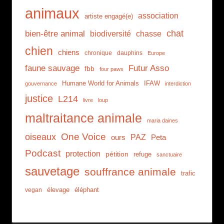
animaux
association
artiste engagé(e)
chat
bien-être animal
biodiversité
chasse
chien
chiens
chronique
dauphins
Europe
faune sauvage
Futur Asso
fbb
four paws
Humane World for Animals
IFAW
gouvernance
interdiction
justice
L214
livre
loup
maltraitance animale
maria daines
One Voice
oiseaux
PAZ
ours
Peta
Podcast
protection
pétition
refuge
sanctuaire
sauvetage
souffrance animale
trafic
élevage
éléphant
vegan