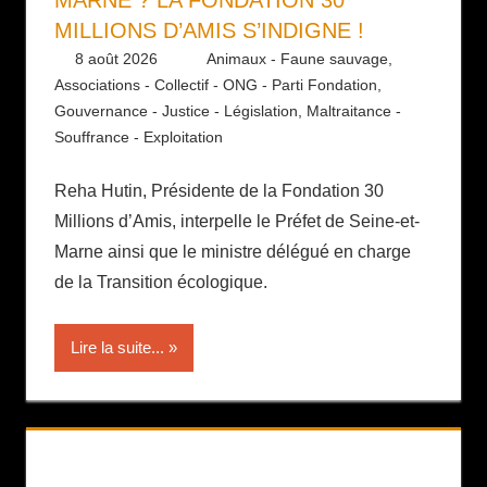
MARNE ? LA FONDATION 30
MILLIONS D’AMIS S’INDIGNE !
8 août 2026
Daniel
Animaux - Faune sauvage
,
Associations - Collectif - ONG - Parti Fondation
,
Gouvernance - Justice - Législation
,
Maltraitance -
Souffrance - Exploitation
Reha Hutin, Présidente de la Fondation 30
Millions d’Amis, interpelle le Préfet de Seine-et-
Marne ainsi que le ministre délégué en charge
de la Transition écologique.
Lire la suite...