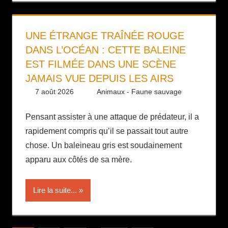
UNE ÉTRANGE TRAÎNÉE ROUGE
DANS L’OCÉAN : CETTE BALEINE
EST FILMÉE DANS UNE SCÈNE
JAMAIS VUE DEPUIS LES AIRS
7 août 2026
Daniel
Animaux - Faune sauvage
Pensant assister à une attaque de prédateur, il a
rapidement compris qu’il se passait tout autre
chose. Un baleineau gris est soudainement
apparu aux côtés de sa mère.
Lire la suite...