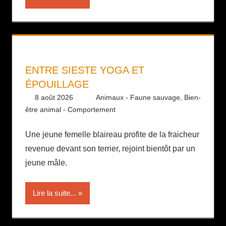
ENTRE SIESTE YOGA ET
ÉPOUILLAGE
8 août 2026
Daniel
Animaux - Faune sauvage
,
Bien-
être animal - Comportement
Une jeune femelle blaireau profite de la fraicheur
revenue devant son terrier, rejoint bientôt par un
jeune mâle.
Lire la suite...