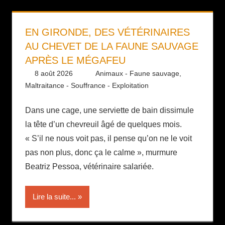
EN GIRONDE, DES VÉTÉRINAIRES
AU CHEVET DE LA FAUNE SAUVAGE
APRÈS LE MÉGAFEU
8 août 2026
Daniel
Animaux - Faune sauvage
,
Maltraitance - Souffrance - Exploitation
Dans une cage, une serviette de bain dissimule
la tête d’un chevreuil âgé de quelques mois.
« S’il ne nous voit pas, il pense qu’on ne le voit
pas non plus, donc ça le calme », murmure
Beatriz Pessoa, vétérinaire salariée.
Lire la suite...