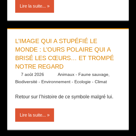
Lire la suite...
L’IMAGE QUI A STUPÉFIÉ LE
MONDE : L’OURS POLAIRE QUI A
BRISÉ LES CŒURS… ET TROMPÉ
NOTRE REGARD
7 août 2026
Daniel
Animaux - Faune sauvage
,
Biodiversité - Environnement - Ecologie - Climat
Retour sur l’histoire de ce symbole malgré lui.
Lire la suite...