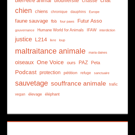
chat
bien-être animal
biodiversité
chasse
chien
chiens
chronique
dauphins
Europe
faune sauvage
Futur Asso
fbb
four paws
Humane World for Animals
IFAW
gouvernance
interdiction
justice
L214
livre
loup
maltraitance animale
maria daines
One Voice
oiseaux
PAZ
ours
Peta
Podcast
protection
pétition
refuge
sanctuaire
sauvetage
souffrance animale
trafic
élevage
éléphant
vegan