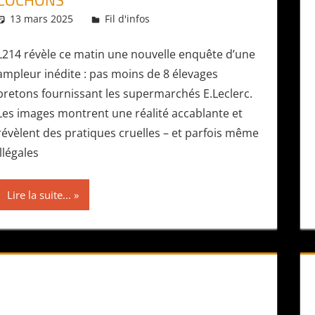
COCHONS
13 mars 2025
Daniel
Fil d'infos
L214 révèle ce matin une nouvelle enquête d’une
ampleur inédite : pas moins de 8 élevages
bretons fournissant les supermarchés E.Leclerc.
Les images montrent une réalité accablante et
révèlent des pratiques cruelles – et parfois même
illégales
Lire la suite...