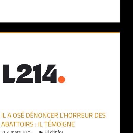
IL A OSÉ DÉNONCER L’HORREUR DES
ABATTOIRS : IL TÉMOIGNE
4 mars 2025
Daniel
Fil d'infos