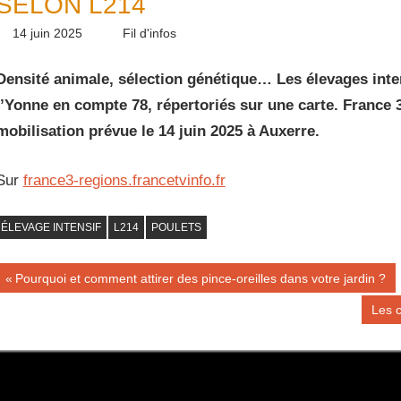
SELON L214
14 juin 2025
Daniel
Fil d'infos
Densité animale, sélection génétique… Les élevages intensi
l’Yonne en compte 78, répertoriés sur une carte. France
mobilisation prévue le 14 juin 2025 à Auxerre.
Sur
france3-regions.francetvinfo.fr
ÉLEVAGE INTENSIF
L214
POULETS
Navigation
Publication
Pourquoi et comment attirer des pince-oreilles dans votre jardin ?
précédente :
de
Publi
Les c
suiva
l’article