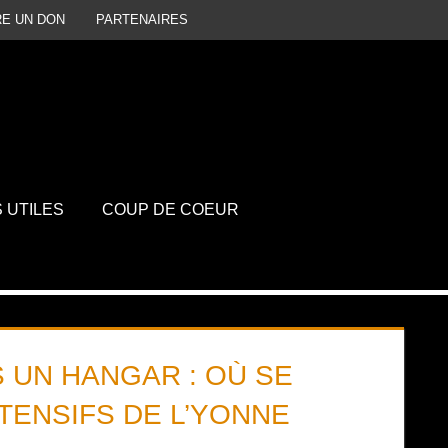
RE UN DON
PARTENAIRES
P
D
S UTILES
COUP DE COEUR
S UN HANGAR : OÙ SE
TENSIFS DE L’YONNE