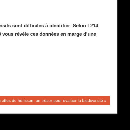
fs sont difficiles à identifier. Selon L214,
 3 vous révèle ces données en marge d’une
cation
rottes de hérisson, un trésor pour évaluer la biodiversité
nte :