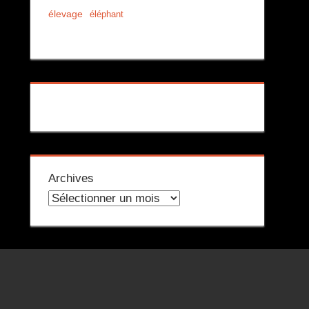
élevage
éléphant
Archives