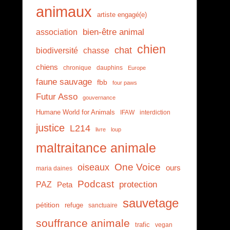
animaux
artiste engagé(e)
association
bien-être animal
chien
chat
biodiversité
chasse
chiens
chronique
dauphins
Europe
faune sauvage
fbb
four paws
Futur Asso
gouvernance
Humane World for Animals
IFAW
interdiction
justice
L214
livre
loup
maltraitance animale
One Voice
oiseaux
ours
maria daines
Podcast
PAZ
protection
Peta
sauvetage
pétition
refuge
sanctuaire
souffrance animale
trafic
vegan