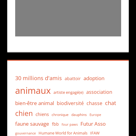
30 millions d'amis
adoption
abattoir
animaux
association
artiste engagé(e)
chat
bien-être animal
biodiversité
chasse
chien
chiens
chronique
dauphins
Europe
faune sauvage
Futur Asso
fbb
four paws
Humane World for Animals
IFAW
gouvernance