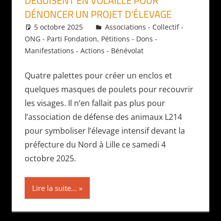
DÉGUISENT EN VOLAILLE POUR
DÉNONCER UN PROJET D’ÉLEVAGE
5 octobre 2025
Daniel
Associations - Collectif -
ONG - Parti Fondation
,
Pétitions - Dons -
Manifestations - Actions - Bénévolat
Quatre palettes pour créer un enclos et
quelques masques de poulets pour recouvrir
les visages. Il n’en fallait pas plus pour
l’association de défense des animaux L214
pour symboliser l’élevage intensif devant la
préfecture du Nord à Lille ce samedi 4
octobre 2025.
Lire la suite...