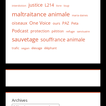
justice
L214
interdiction
loup
livre
maltraitance animale
maria daines
One Voice
oiseaux
PAZ
ours
Peta
Podcast
protection
pétition
refuge
sanctuaire
sauvetage
souffrance animale
trafic
élevage
éléphant
vegan
Archives