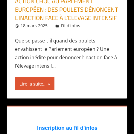
ACTION CHOC AU PARLEMENT
EUROPÉEN : DES POULETS DÉNONCENT
L’INACTION FACE À L’ÉLEVAGE INTENSIF
18 mars 2025
Daniel
Fil d'infos
Que se passe-t-il quand des poulets
envahissent le Parlement européen ? Une
action inédite pour dénoncer l’inaction face à
l’élevage intensif…
Lire la suite...