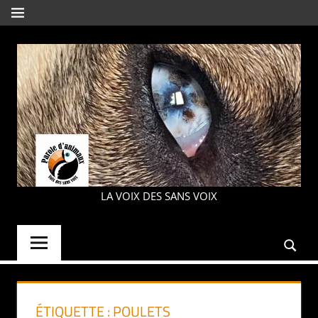
Aller
MENU
au
contenu
PAROLE
LA VOIX DES SANS VOIX
D'ANIMAUX
ÉTIQUETTE :
POULETS