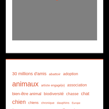
30 millions d'amis
adoption
abattoir
animaux
association
artiste engagé(e)
chat
bien-être animal
biodiversité
chasse
chien
chiens
chronique
dauphins
Europe