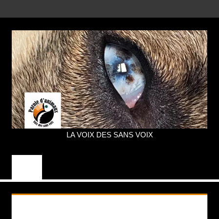
Aller
MENU
au
contenu
LA VOIX DES SANS VOIX
PAROLE
D'ANIMAUX