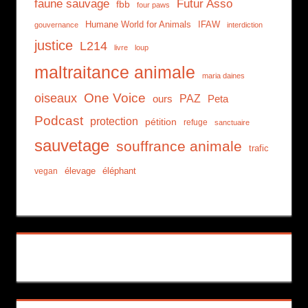
faune sauvage
Futur Asso
fbb
four paws
Humane World for Animals
IFAW
gouvernance
interdiction
justice
L214
livre
loup
maltraitance animale
maria daines
One Voice
oiseaux
PAZ
ours
Peta
Podcast
protection
pétition
refuge
sanctuaire
sauvetage
souffrance animale
trafic
élevage
éléphant
vegan