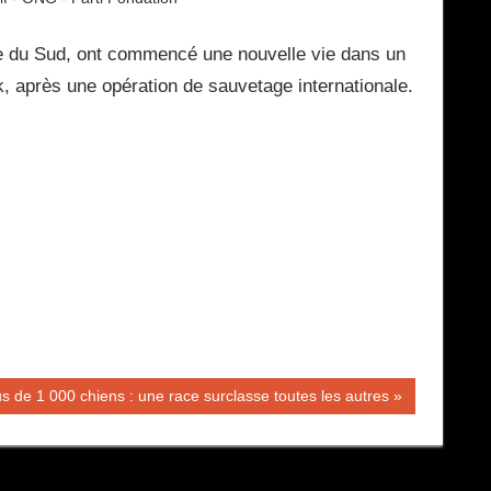
ée du Sud, ont commencé une nouvelle vie dans un
, après une opération de sauvetage internationale.
us de 1 000 chiens : une race surclasse toutes les autres