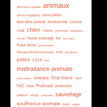
animaux
alimentation végétale
association
artiste engagé(e)
bien-être animal
biodiversité
chasse
chien
chat
chiens
chronique
dauphins
faune sauvage
fbb
Europe
four paws
Futur Asso
gouvernance
Humane World for Animals
IFAW
interdiction
justice
L214
loup
maltraitance animale
One Voice
oiseaux
ours
maria daines
Podcast
PAZ
protection
Peta
sauvetage
pétition
refuge
sanctuaire
souffrance animale
trafic
vegan