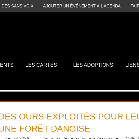
 DES SANS VOIX
AJOUTER UN ÉVÉNEMENT À L’AGENDA
FAI
MENTS
LES CARTES
LES ADOPTIONS
LIEN
DES OURS EXPLOITÉS POUR LE
UNE FORÊT DANOISE
5 juillet 2026
Daniel
Animaux - Faune sauvage
,
Associations - Collec