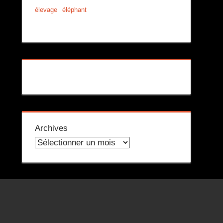
élevage
éléphant
Archives