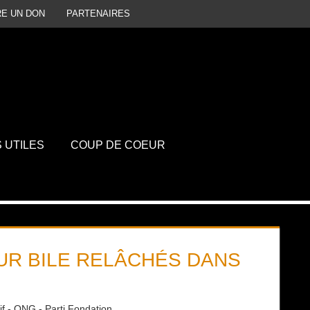
RE UN DON
PARTENAIRES
P
D
S UTILES
COUP DE COEUR
UR BILE RELÂCHÉS DANS
tif - ONG - Parti Fondation