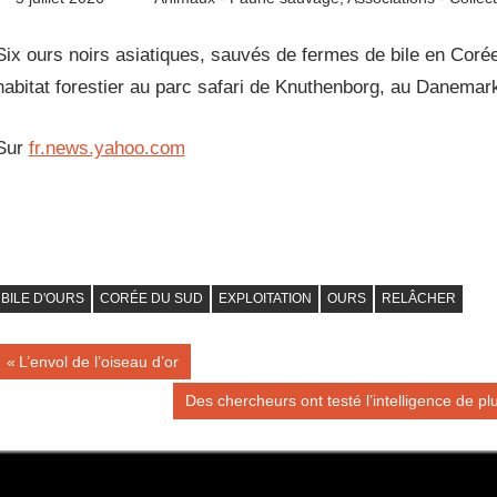
Six ours noirs asiatiques, sauvés de fermes de bile en Cor
habitat forestier au parc safari de Knuthenborg, au Danemark
Sur
fr.news.yahoo.com
BILE D'OURS
CORÉE DU SUD
EXPLOITATION
OURS
RELÂCHER
Navigation
Publication
L’envol de l’oiseau d’or
précédente :
de
Publication
Des chercheurs ont testé l’intelligence de pl
suivante :
l’article