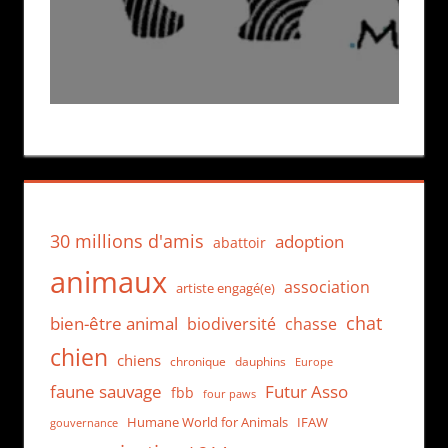
30 millions d'amis
adoption
abattoir
animaux
association
artiste engagé(e)
chat
bien-être animal
biodiversité
chasse
chien
chiens
chronique
dauphins
Europe
faune sauvage
Futur Asso
fbb
four paws
Humane World for Animals
IFAW
gouvernance