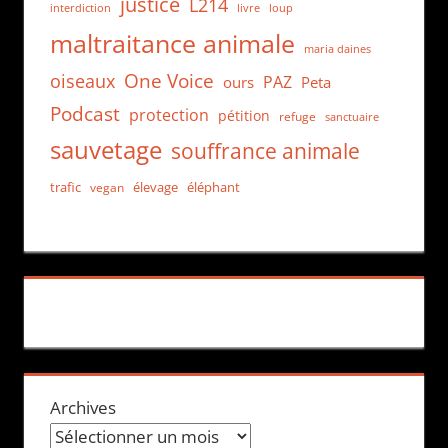
justice
L214
interdiction
loup
livre
maltraitance animale
maria daines
One Voice
oiseaux
PAZ
ours
Peta
Podcast
protection
pétition
refuge
sanctuaire
sauvetage
souffrance animale
trafic
élevage
éléphant
vegan
Archives