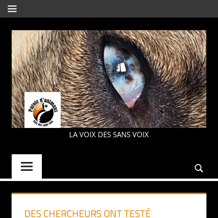
Aller
MENU
au
contenu
PAROLE
LA VOIX DES SANS VOIX
D'ANIMAUX
DES CHERCHEURS ONT TESTÉ