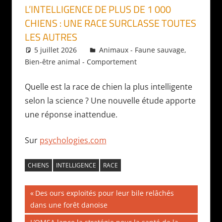
L’INTELLIGENCE DE PLUS DE 1 000
CHIENS : UNE RACE SURCLASSE TOUTES
LES AUTRES
5 juillet 2026
Daniel
Animaux - Faune sauvage
,
Bien-être animal - Comportement
Quelle est la race de chien la plus intelligente
selon la science ? Une nouvelle étude apporte
une réponse inattendue.
Sur
psychologies.com
CHIENS
INTELLIGENCE
RACE
Navigation
Publication
Des ours exploités pour leur bile relâchés
précédente :
dans une forêt danoise
de
Publication