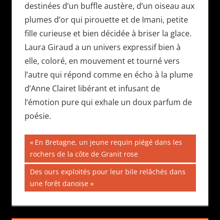
destinées d’un buffle austère, d’un oiseau aux
plumes d’or qui pirouette et de Imani, petite
fille curieuse et bien décidée à briser la glace.
Laura Giraud a un univers expressif bien à
elle, coloré, en mouvement et tourné vers
l’autre qui répond comme en écho à la plume
d’Anne Clairet libérant et infusant de
l’émotion pure qui exhale un doux parfum de
poésie.
Navigation
Publication
En Bretagne, un jeune requin piégé dans les
précédente :
rochers de la côte de Granit rose
de
Publication
Des ours exploités pour leur bile relâchés dans
l’article
suivante :
une forêt danoise