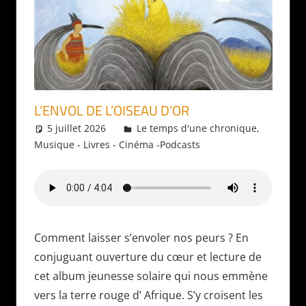
L’ENVOL DE L’OISEAU D’OR
5 juillet 2026
Daniel
Le temps d'une chronique
,
Musique - Livres - Cinéma -Podcasts
Comment laisser s’envoler nos peurs ? En
conjuguant ouverture du cœur et lecture de
cet album jeunesse solaire qui nous emmène
vers la terre rouge d’ Afrique. S’y croisent les