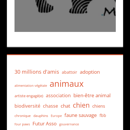
30 millions d'amis
adoption
abattoir
animaux
alimentation végétale
bien-être animal
association
artiste engagé(e)
chien
chat
biodiversité
chasse
chiens
faune sauvage
fbb
dauphins
chronique
Europe
Futur Asso
four paws
gouvernance