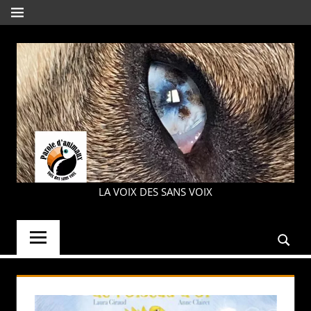
Aller
MENU
au
contenu
PAROLE
LA VOIX DES SANS VOIX
D'ANIMAUX