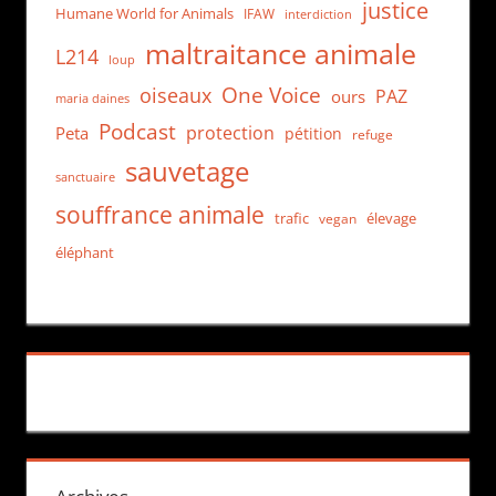
justice
Humane World for Animals
IFAW
interdiction
maltraitance animale
L214
loup
One Voice
oiseaux
PAZ
ours
maria daines
Podcast
protection
Peta
pétition
refuge
sauvetage
sanctuaire
souffrance animale
trafic
élevage
vegan
éléphant