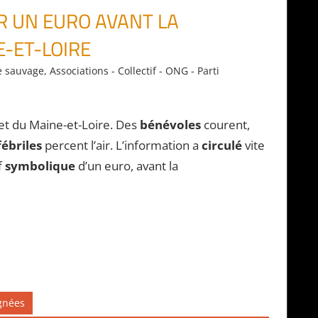
R UN EURO AVANT LA
-ET-LOIRE
e sauvage
,
Associations - Collectif - ONG - Parti
et du Maine-et-Loire. Des
bénévoles
courent,
fébriles
percent l’air. L’information a
circulé
vite
f
symbolique
d’un euro, avant la
ignées