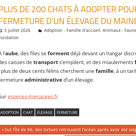
PLUS DE 200 CHATS À ADOPTER POU
FERMETURE DʼUN ÉLEVAGE DU MAINE
5 juillet 2026
Daniel
Adoption - Famille d'accueil
,
Animaux - Faun
Fondation
À l’
aube
, des files se
forment
déjà devant un hangar discr
des caisses de
transport
s’empilent, et des miaulements
: plus de deux cents félins cherchent une
famille
, à un tari
fermeture
administrative
d’un élevage.
Sur
especes-menacees.fr
ADOPTION
CHAT
ÉLEVAGE
FERMETURE
Navigation
Publication
Sur l’Île de Ré, des tortues retrouvent l’océan après avoir été so