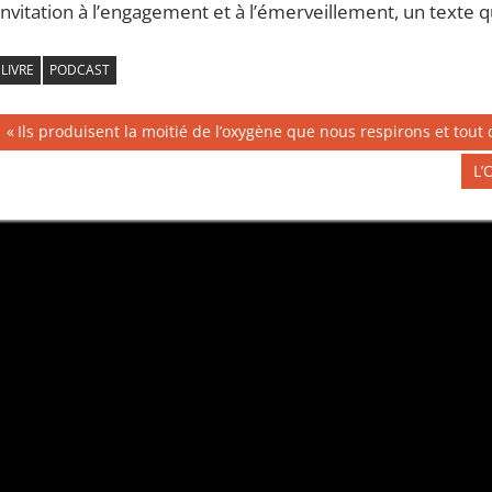
Invitation à l’engagement et à l’émerveillement, un texte 
LIVRE
PODCAST
Navigation
Publication
Ils produisent la moitié de l’oxygène que nous respirons et to
précédente :
de
Pu
L’
su
l’article