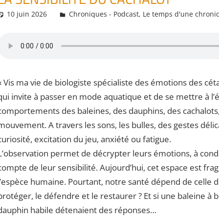
10 juin 2026
Daniel
Chroniques - Podcast
,
Le temps d'une chroni
« Vis ma vie de biologiste spécialiste des émotions des cét
qui invite à passer en mode aquatique et de se mettre à 
comportements des baleines, des dauphins, des cachalots, 
mouvement. A travers les sons, les bulles, des gestes dél
curiosité, excitation du jeu, anxiété ou fatigue.
L’observation permet de décrypter leurs émotions, à condi
compte de leur sensibilité. Aujourd’hui, cet espace est fra
l’espèce humaine. Pourtant, notre santé dépend de celle d
protéger, le défendre et le restaurer ? Et si une baleine 
dauphin habile détenaient des réponses…