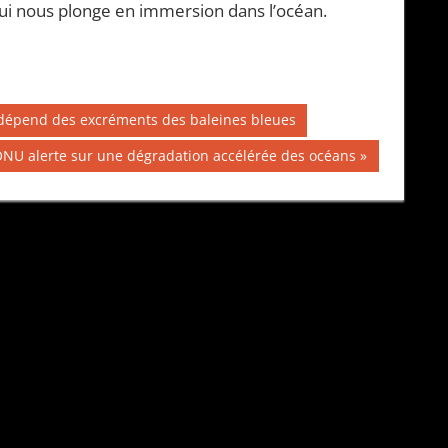
qui nous plonge en immersion dans l’océan.
ut dépend des excréments des baleines bleues
blication
ONU alerte sur une dégradation accélérée des océans
ivante :