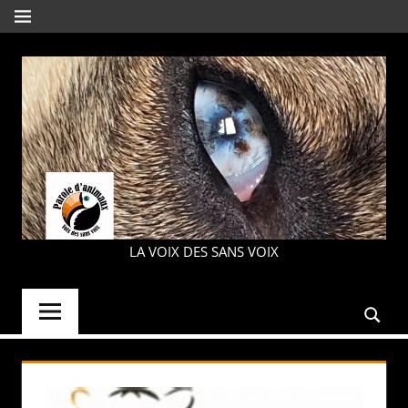
Aller
MENU
au
contenu
PAROLE
LA VOIX DES SANS VOIX
D'ANIMAUX