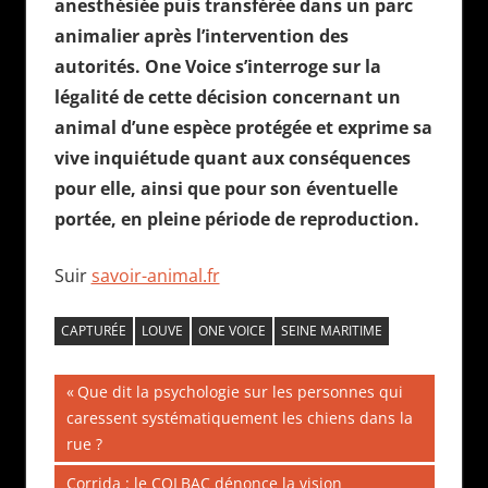
anesthésiée puis transférée dans un parc
animalier après l’intervention des
autorités. One Voice s’interroge sur la
légalité de cette décision concernant un
animal d’une espèce protégée et exprime sa
vive inquiétude quant aux conséquences
pour elle, ainsi que pour son éventuelle
portée, en pleine période de reproduction.
Suir
savoir-animal.fr
CAPTURÉE
LOUVE
ONE VOICE
SEINE MARITIME
Navigation
Publication
Que dit la psychologie sur les personnes qui
précédente :
caressent systématiquement les chiens dans la
de
rue ?
l’article
Publication
Corrida : le COLBAC dénonce la vision