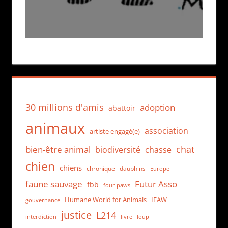
30 millions d'amis
adoption
abattoir
animaux
association
artiste engagé(e)
chat
bien-être animal
biodiversité
chasse
chien
chiens
chronique
dauphins
Europe
faune sauvage
Futur Asso
fbb
four paws
Humane World for Animals
IFAW
gouvernance
justice
L214
interdiction
loup
livre