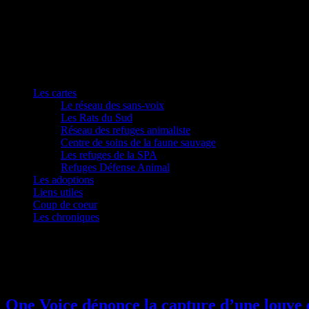
Les cartes
Le réseau des sans-voix
Les Rats du Sud
Réseau des refuges animaliste
Centre de soins de la faune sauvage
Les refuges de la SPA
Refuges Défense Animal
Les adoptions
Liens utiles
Coup de coeur
Les chroniques
Étiquette :
louve
One Voice dénonce la capture d’une louve