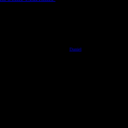
Daniel
onquières, en Seine-Maritime, dans un piège destiné aux renards.