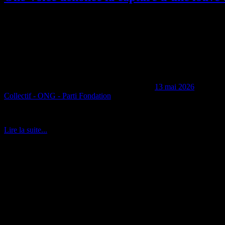
13 mai 2026
Collectif - ONG - Parti Fondation
Dimanche 10 mai, une louve a été retrouvée prise à Saint-Pierre-des-J
Lire la suite...