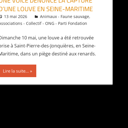
ONE VOICE DÉNONCE LA CAPTURE
D’UNE LOUVE EN SEINE-MARITIME
13 mai 2026
Daniel
Animaux - Faune sauvage
,
Associations - Collectif - ONG - Parti Fondation
Dimanche 10 mai, une louve a été retrouvée
prise à Saint-Pierre-des-Jonquières, en Seine-
Maritime, dans un piège destiné aux renards.
Lire la suite...