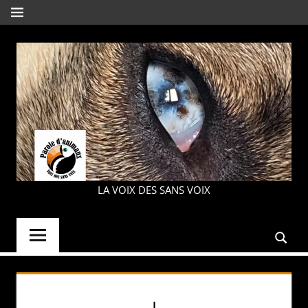
Aller
MENU
au
contenu
PAROLE
LA VOIX DES SANS VOIX
D'ANIMAUX