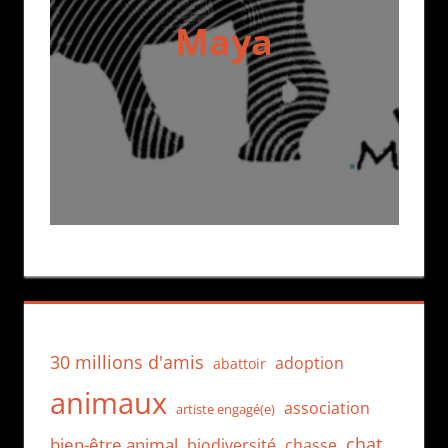
Maya
30 millions d'amis
adoption
abattoir
animaux
association
artiste engagé(e)
chat
bien-être animal
biodiversité
chasse