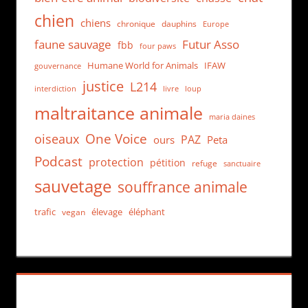
chien
chiens
chronique
dauphins
Europe
faune sauvage
Futur Asso
fbb
four paws
Humane World for Animals
IFAW
gouvernance
justice
L214
interdiction
loup
livre
maltraitance animale
maria daines
One Voice
oiseaux
PAZ
ours
Peta
Podcast
protection
pétition
refuge
sanctuaire
sauvetage
souffrance animale
trafic
élevage
éléphant
vegan