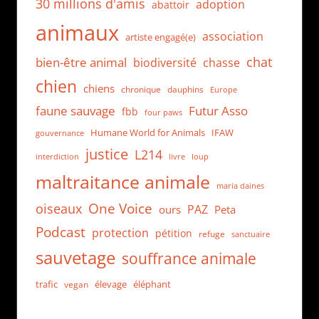
30 millions d'amis
adoption
abattoir
animaux
association
artiste engagé(e)
chat
bien-être animal
biodiversité
chasse
chien
chiens
chronique
dauphins
Europe
faune sauvage
Futur Asso
fbb
four paws
Humane World for Animals
IFAW
gouvernance
justice
L214
interdiction
loup
livre
maltraitance animale
maria daines
One Voice
oiseaux
PAZ
ours
Peta
Podcast
protection
pétition
refuge
sanctuaire
sauvetage
souffrance animale
trafic
élevage
éléphant
vegan