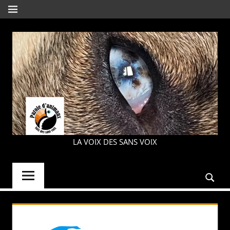
Aller
MENU
au
contenu
PAROLE
LA VOIX DES SANS VOIX
D'ANIMAUX