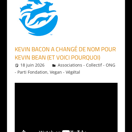
KEVIN BACON A CHANGÉ DE NOM POUR
KEVIN BEAN (ET VOICI POURQUOI)
18 juin 2026
Daniel
Associations - Collectif - ONG
- Parti Fondation
,
Vegan - Végétal