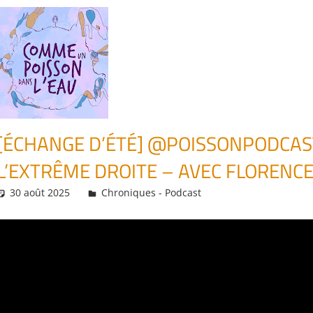
[ÉCHANGE D’ÉTÉ] ‪@POISSONPODCAST
L’EXTRÊME DROITE – AVEC FLORENCE
30 août 2025
Daniel
Chroniques - Podcast