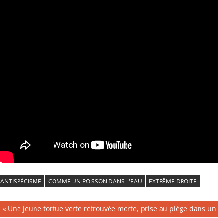
ANTISPÉCISME
COMME UN POISSON DANS L'EAU
EXTRÊME DROITE
Navigation
Publication
Une jeune tortue verte retrouvée morte, prise au piège dans un 