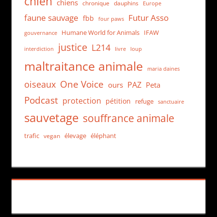
chien
chiens
chronique
dauphins
Europe
faune sauvage
Futur Asso
fbb
four paws
Humane World for Animals
IFAW
gouvernance
justice
L214
interdiction
loup
livre
maltraitance animale
maria daines
One Voice
oiseaux
PAZ
ours
Peta
Podcast
protection
pétition
refuge
sanctuaire
sauvetage
souffrance animale
trafic
élevage
éléphant
vegan