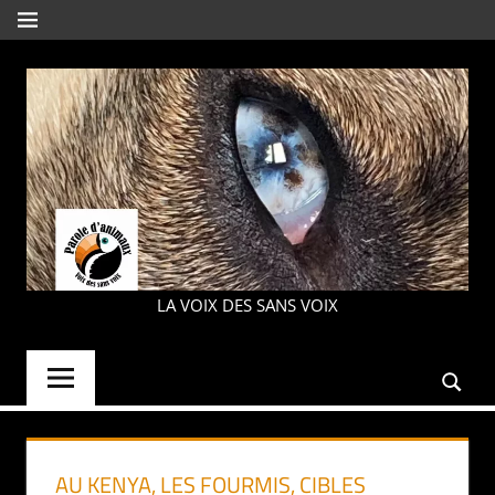
Aller
MENU
au
contenu
PAROLE
LA VOIX DES SANS VOIX
D'ANIMAUX
AU KENYA, LES FOURMIS, CIBLES