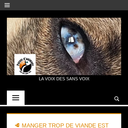
Aller
MENU
au
contenu
LA VOIX DES SANS VOIX
PAROLE
D'ANIMAUX
🥩 MANGER TROP DE VIANDE EST