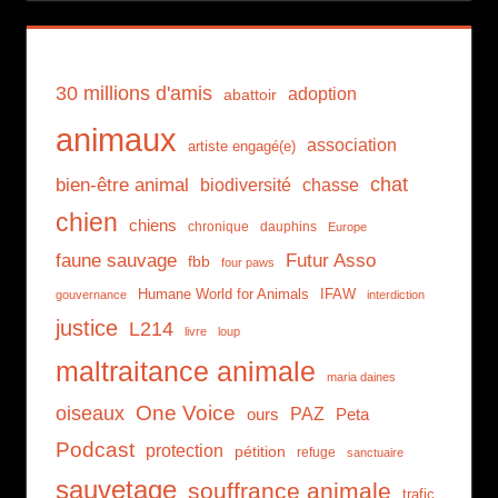
30 millions d'amis
adoption
abattoir
animaux
association
artiste engagé(e)
chat
bien-être animal
biodiversité
chasse
chien
chiens
chronique
dauphins
Europe
faune sauvage
Futur Asso
fbb
four paws
Humane World for Animals
IFAW
gouvernance
interdiction
justice
L214
livre
loup
maltraitance animale
maria daines
One Voice
oiseaux
PAZ
ours
Peta
Podcast
protection
pétition
refuge
sanctuaire
sauvetage
souffrance animale
trafic