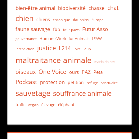
chat
bien-être animal
biodiversité
chasse
chien
chiens
chronique
dauphins
Europe
faune sauvage
Futur Asso
fbb
four paws
Humane World for Animals
IFAW
gouvernance
justice
L214
interdiction
loup
livre
maltraitance animale
maria daines
One Voice
oiseaux
PAZ
ours
Peta
Podcast
protection
pétition
refuge
sanctuaire
sauvetage
souffrance animale
trafic
élevage
éléphant
vegan