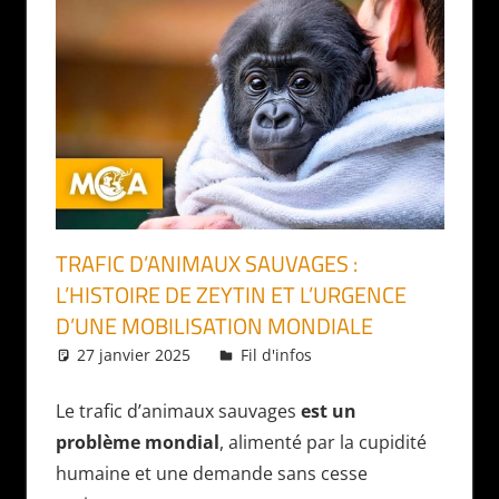
TRAFIC D’ANIMAUX SAUVAGES :
L’HISTOIRE DE ZEYTIN ET L’URGENCE
D’UNE MOBILISATION MONDIALE
27 janvier 2025
Daniel
Fil d'infos
Le trafic d’animaux sauvages
est un
problème mondial
, alimenté par la cupidité
humaine et une demande sans cesse