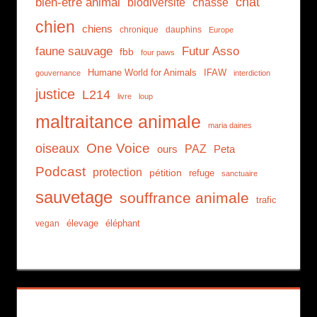
chat
bien-être animal
biodiversité
chasse
chien
chiens
chronique
dauphins
Europe
faune sauvage
Futur Asso
fbb
four paws
Humane World for Animals
IFAW
gouvernance
interdiction
justice
L214
livre
loup
maltraitance animale
maria daines
One Voice
oiseaux
PAZ
ours
Peta
Podcast
protection
pétition
refuge
sanctuaire
sauvetage
souffrance animale
trafic
élevage
éléphant
vegan