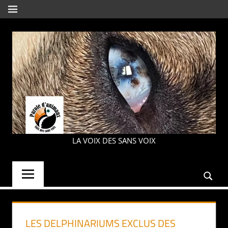
Aller
MENU
au
contenu
PAROLE
LA VOIX DES SANS VOIX
D'ANIMAUX
LES DELPHINARIUMS EXCLUS DES