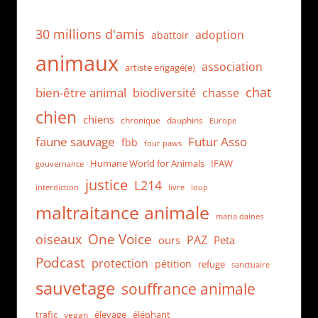
30 millions d'amis
adoption
abattoir
animaux
association
artiste engagé(e)
chat
bien-être animal
biodiversité
chasse
chien
chiens
chronique
dauphins
Europe
faune sauvage
Futur Asso
fbb
four paws
Humane World for Animals
IFAW
gouvernance
justice
L214
interdiction
loup
livre
maltraitance animale
maria daines
One Voice
oiseaux
PAZ
ours
Peta
Podcast
protection
pétition
refuge
sanctuaire
sauvetage
souffrance animale
trafic
élevage
éléphant
vegan