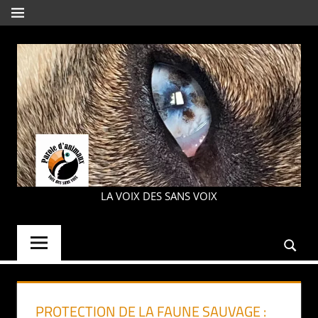
Aller
MENU
au
contenu
PAROLE
LA VOIX DES SANS VOIX
D'ANIMAUX
PROTECTION DE LA FAUNE SAUVAGE :