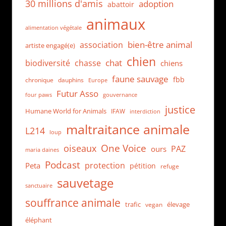
30 millions d'amis
adoption
abattoir
animaux
alimentation végétale
bien-être animal
association
artiste engagé(e)
chien
chat
biodiversité
chasse
chiens
faune sauvage
fbb
dauphins
chronique
Europe
Futur Asso
four paws
gouvernance
justice
Humane World for Animals
IFAW
interdiction
maltraitance animale
L214
loup
One Voice
oiseaux
PAZ
ours
maria daines
Podcast
protection
Peta
pétition
refuge
sauvetage
sanctuaire
souffrance animale
trafic
élevage
vegan
éléphant