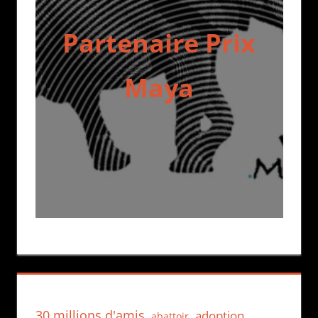
Partenaire Prix
Maya
30 millions d'amis
adoption
abattoir