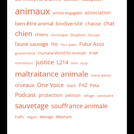
animaux
association
artiste engagé(e)
chat
bien-être animal
biodiversité
chasse
chien
chiens
chronique
dauphins
Europe
faune sauvage
Futur Asso
fbb
four paws
Humane World for Animals
IFAW
gouvernance
justice
L214
interdiction
loup
livre
maltraitance animale
maria daines
One Voice
oiseaux
PAZ
ours
Peta
Podcast
protection
pétition
refuge
sanctuaire
sauvetage
souffrance animale
trafic
élevage
éléphant
vegan