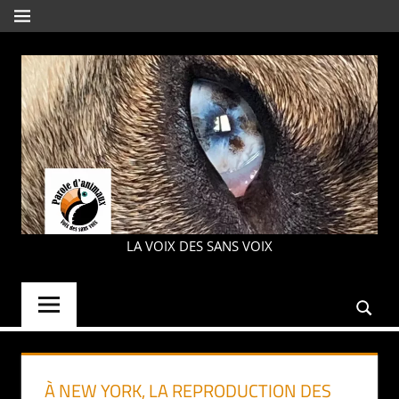
Aller
MENU
au
contenu
PAROLE
LA VOIX DES SANS VOIX
D'ANIMAUX
À NEW YORK, LA REPRODUCTION DES