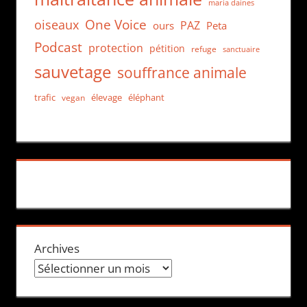
maria daines
One Voice
oiseaux
PAZ
ours
Peta
Podcast
protection
pétition
refuge
sanctuaire
sauvetage
souffrance animale
trafic
élevage
éléphant
vegan
Archives