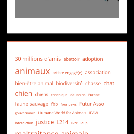
30 millions d'amis
adoption
abattoir
animaux
association
artiste engagé(e)
chat
bien-être animal
biodiversité
chasse
chien
chiens
chronique
dauphins
Europe
faune sauvage
Futur Asso
fbb
four paws
Humane World for Animals
IFAW
gouvernance
justice
L214
interdiction
loup
livre
maltraitance animale