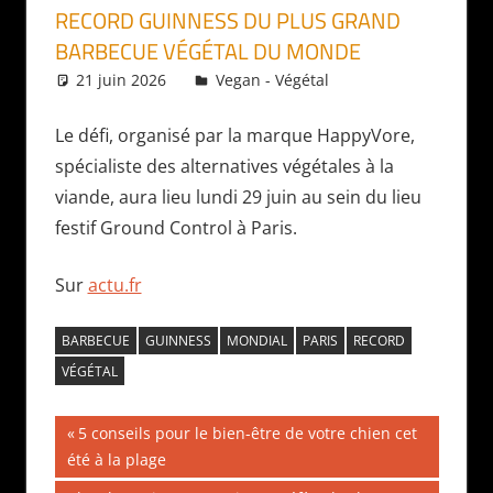
RECORD GUINNESS DU PLUS GRAND
BARBECUE VÉGÉTAL DU MONDE
21 juin 2026
Daniel
Vegan - Végétal
Le défi, organisé par la marque HappyVore,
spécialiste des alternatives végétales à la
viande, aura lieu lundi 29 juin au sein du lieu
festif Ground Control à Paris.
Sur
actu.fr
BARBECUE
GUINNESS
MONDIAL
PARIS
RECORD
VÉGÉTAL
Navigation
Publication
5 conseils pour le bien-être de votre chien cet
précédente :
été à la plage
de