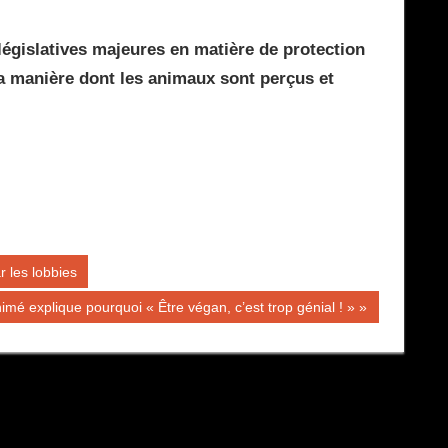
égislatives majeures en matière de protection
la manière dont les animaux sont perçus et
 les lobbies
imé explique pourquoi « Être végan, c’est trop génial ! »