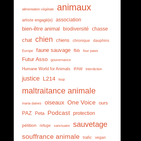
animaux
alimentation végétale
association
artiste engagé(e)
bien-être animal
biodiversité
chasse
chien
chat
chiens
chronique
dauphins
faune sauvage
fbb
Europe
four paws
Futur Asso
gouvernance
Humane World for Animals
IFAW
interdiction
justice
L214
loup
maltraitance animale
One Voice
oiseaux
ours
maria daines
Podcast
PAZ
protection
Peta
sauvetage
pétition
refuge
sanctuaire
souffrance animale
trafic
vegan