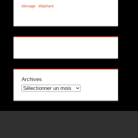
élevage
éléphant
Archives