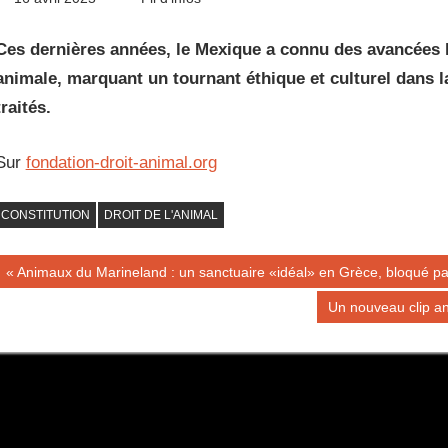
Ces dernières années, le Mexique a connu des avancées l
animale, marquant un tournant éthique et culturel dans 
traités.
Sur
fondation-droit-animal.org
CONSTITUTION
DROIT DE L'ANIMAL
Navigation
Publication
Animaux du Marineland : un sanctuaire «idéal» en Grèce, bloqué par
précédente :
de
Publication
Un nouveau clip an
suivante :
l’article