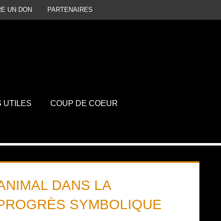
RE UN DON
PARTENAIRES
P
D
S UTILES
COUP DE COEUR
ANIMAL DANS LA
N PROGRÈS SYMBOLIQUE