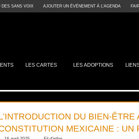
 DES SANS VOIX
AJOUTER UN ÉVÉNEMENT À L’AGENDA
FAI
MENTS
LES CARTES
LES ADOPTIONS
LIEN
L’INTRODUCTION DU BIEN-ÊTRE 
CONSTITUTION MEXICAINE : U
16 avril 2025
Daniel
Fil d'infos