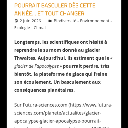
POURRAIT BASCULER DÈS CETTE
ANNÉE… ET TOUT CHANGER
2 juin 2026
Daniel
Biodiversité - Environnement -
Ecologie - Climat
Longtemps, les scientifiques ont hésité à
reprendre le surnom donné au glacier
Thwaites. Aujourd’hui, ils estiment que le
«
glacier de l’apocalypse »
pourrait perdre, très
bientôt, la plateforme de glace qui freine
son écoulement. Un basculement aux
conséquences planétaires.
Sur Futura-sciences.com (https://www.futura-
sciences.com/planete/actualites/glacier-
apocalypse-glacier-apocalypse-pourrait-