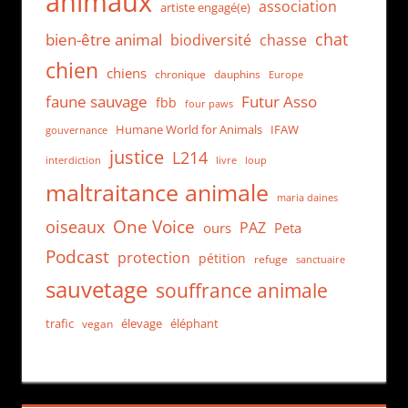
animaux
association
artiste engagé(e)
chat
bien-être animal
biodiversité
chasse
chien
chiens
chronique
dauphins
Europe
faune sauvage
Futur Asso
fbb
four paws
Humane World for Animals
IFAW
gouvernance
justice
L214
interdiction
loup
livre
maltraitance animale
maria daines
One Voice
oiseaux
PAZ
ours
Peta
Podcast
protection
pétition
refuge
sanctuaire
sauvetage
souffrance animale
trafic
élevage
éléphant
vegan