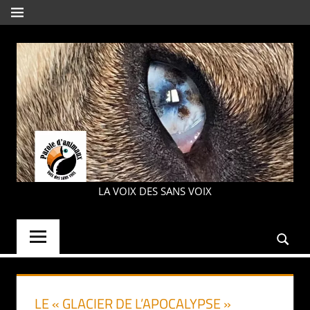
Aller
MENU
au
contenu
PAROLE
LA VOIX DES SANS VOIX
D'ANIMAUX
LE « GLACIER DE L’APOCALYPSE »