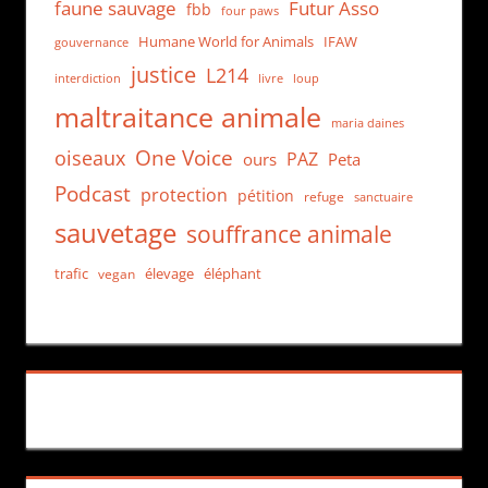
faune sauvage
Futur Asso
fbb
four paws
Humane World for Animals
IFAW
gouvernance
justice
L214
interdiction
loup
livre
maltraitance animale
maria daines
One Voice
oiseaux
PAZ
ours
Peta
Podcast
protection
pétition
refuge
sanctuaire
sauvetage
souffrance animale
trafic
élevage
éléphant
vegan