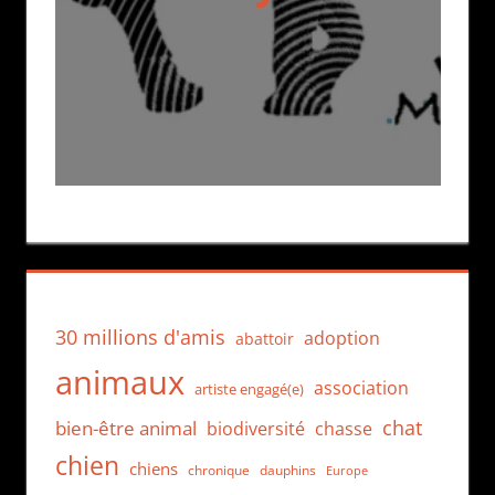
30 millions d'amis
adoption
abattoir
animaux
association
artiste engagé(e)
chat
bien-être animal
biodiversité
chasse
chien
chiens
chronique
dauphins
Europe