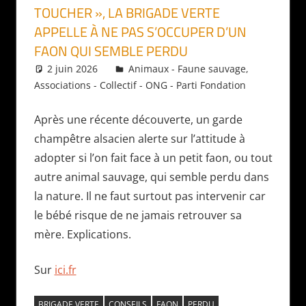
TOUCHER », LA BRIGADE VERTE
APPELLE À NE PAS S’OCCUPER D’UN
FAON QUI SEMBLE PERDU
2 juin 2026
Daniel
Animaux - Faune sauvage
,
Associations - Collectif - ONG - Parti Fondation
Après une récente découverte, un garde
champêtre alsacien alerte sur l’attitude à
adopter si l’on fait face à un petit faon, ou tout
autre animal sauvage, qui semble perdu dans
la nature. Il ne faut surtout pas intervenir car
le bébé risque de ne jamais retrouver sa
mère. Explications.
Sur
ici.fr
BRIGADE VERTE
CONSEILS
FAON
PERDU