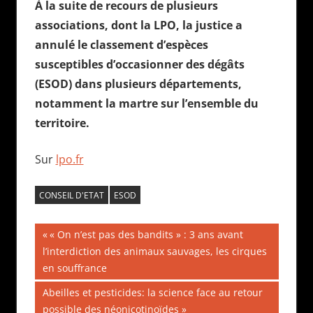
À la suite de recours de plusieurs
associations, dont la LPO, la justice a
annulé le classement d’espèces
susceptibles d’occasionner des dégâts
(ESOD) dans plusieurs départements,
notamment la martre sur l’ensemble du
territoire.
Sur
lpo.fr
CONSEIL D'ETAT
ESOD
Navigation
Publication
« On n’est pas des bandits » : 3 ans avant
précédente :
l’interdiction des animaux sauvages, les cirques
de
en souffrance
l’article
Publication
Abeilles et pesticides: la science face au retour
suivante :
possible des néonicotinoïdes