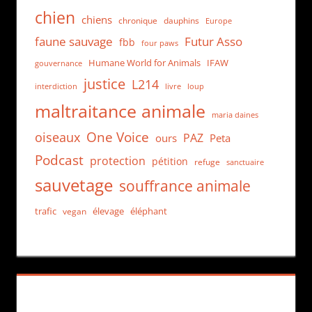
chien
chiens
chronique
dauphins
Europe
faune sauvage
Futur Asso
fbb
four paws
Humane World for Animals
IFAW
gouvernance
justice
L214
interdiction
loup
livre
maltraitance animale
maria daines
One Voice
oiseaux
PAZ
ours
Peta
Podcast
protection
pétition
refuge
sanctuaire
sauvetage
souffrance animale
trafic
élevage
éléphant
vegan