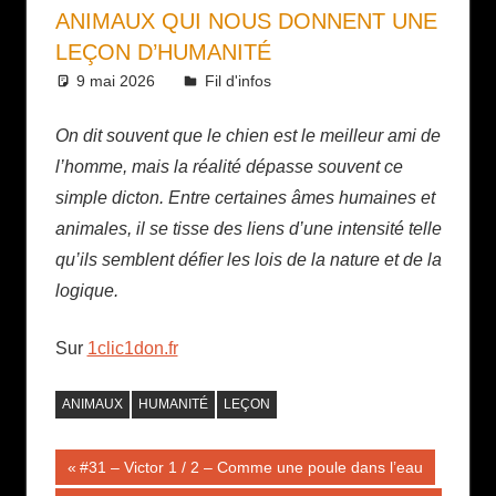
ANIMAUX QUI NOUS DONNENT UNE
LEÇON D’HUMANITÉ
9 mai 2026
Daniel
Fil d'infos
On dit souvent que le chien est le meilleur ami de
l’homme, mais la réalité dépasse souvent ce
simple dicton. Entre certaines âmes humaines et
animales, il se tisse des liens d’une intensité telle
qu’ils semblent défier les lois de la nature et de la
logique.
Sur
1clic1don.fr
ANIMAUX
HUMANITÉ
LEÇON
Navigation
Publication
#31 – Victor 1 / 2 – Comme une poule dans l’eau
précédente :