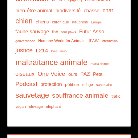
artiste engagé(e)
chat
bien-être animal
biodiversité
chasse
chien
chiens
chronique
dauphins
Europe
faune sauvage
Futur Asso
fbb
four paws
Humane World for Animals
IFAW
gouvernance
interdiction
justice
L214
livre
loup
maltraitance animale
maria daines
One Voice
oiseaux
PAZ
ours
Peta
Podcast
protection
pétition
refuge
sanctuaire
sauvetage
souffrance animale
trafic
élevage
éléphant
vegan