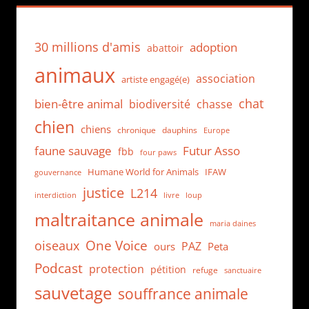
30 millions d'amis
adoption
abattoir
animaux
association
artiste engagé(e)
chat
bien-être animal
biodiversité
chasse
chien
chiens
chronique
dauphins
Europe
faune sauvage
Futur Asso
fbb
four paws
Humane World for Animals
IFAW
gouvernance
justice
L214
interdiction
loup
livre
maltraitance animale
maria daines
One Voice
oiseaux
PAZ
ours
Peta
Podcast
protection
pétition
refuge
sanctuaire
sauvetage
souffrance animale