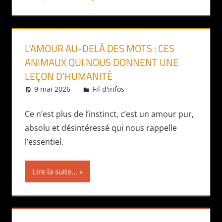
L’AMOUR AU-DELÀ DES MOTS : CES
ANIMAUX QUI NOUS DONNENT UNE
LEÇON D’HUMANITÉ
9 mai 2026
Daniel
Fil d'infos
Ce n’est plus de l’instinct, c’est un amour pur,
absolu et désintéressé qui nous rappelle
l’essentiel.
Lire la suite...