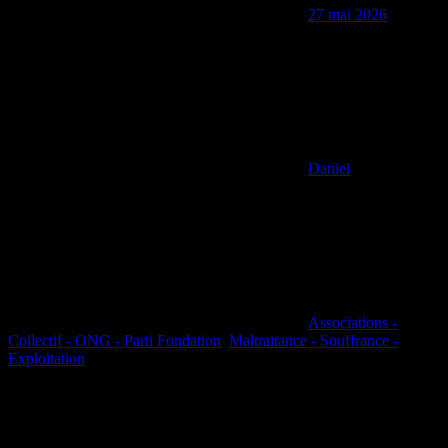
27 mai 2026
Daniel
Associations -
Collectif - ONG - Parti Fondation
,
Maltraitance - Souffrance -
Exploitation
L’OABA brise l’omerta. Après une analyse minutieuse des
arrêtés préfectoraux et des données de terrain, notre association
révèle un chiffre choc : aujourd’hui, 50,5% des abattoirs de
boucherie en France disposent d’une dérogation leur