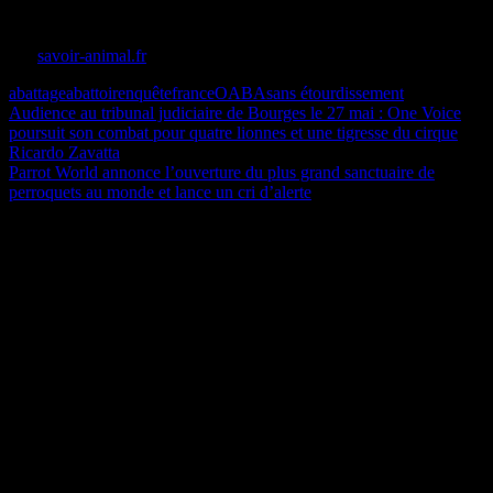
permettant de pratiquer l’abattage rituel sans étourdissement.
Sur
savoir-animal.fr
abattage
abattoir
enquête
france
OABA
sans étourdissement
Navigation
Publication
Audience au tribunal judiciaire de Bourges le 27 mai : One Voice
précédente :
poursuit son combat pour quatre lionnes et une tigresse du cirque
de
Ricardo Zavatta
l’article
Publication
Parrot World annonce l’ouverture du plus grand sanctuaire de
suivante :
perroquets au monde et lance un cri d’alerte
Nouvelle chronique