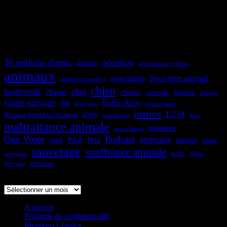
30 millions d'amis
adoption
abattoir
alimentation végétale
animaux
bien-être animal
association
artiste engagé(e)
chien
chat
biodiversité
chasse
chiens
dauphins
chronique
Europe
faune sauvage
Futur Asso
fbb
four paws
gouvernance
justice
L214
Humane World for Animals
IFAW
interdiction
loup
maltraitance animale
oiseaux
maria daines
One Voice
Podcast
protection
PAZ
ours
Peta
pétition
refuge
sauvetage
souffrance animale
trafic
sanctuaire
vegan
élevage
éléphant
Archives
A propos
Politique de confidentialité
Mentions Légales