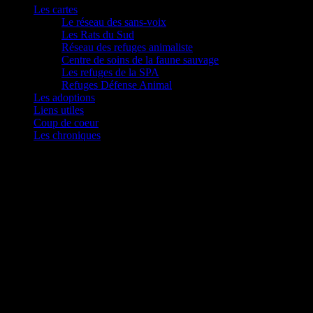
Les cartes
Le réseau des sans-voix
Les Rats du Sud
Réseau des refuges animaliste
Centre de soins de la faune sauvage
Les refuges de la SPA
Refuges Défense Animal
Les adoptions
Liens utiles
Coup de coeur
Les chroniques
Enquête : 1 abattoir sur 2 peut abattre sans
étourdissement en France