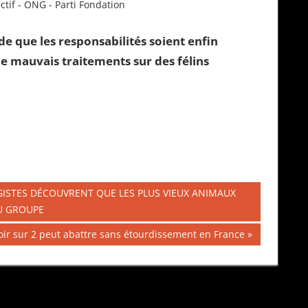
ectif - ONG - Parti Fondation
e que les responsabilités soient enfin
de mauvais traitements sur des félins
OGISTES DÉCOUVRENT QUE LES PLUS VIEUX ANIMAUX
DU GROUPE
oir sur 2 peut abattre sans étourdissement en France