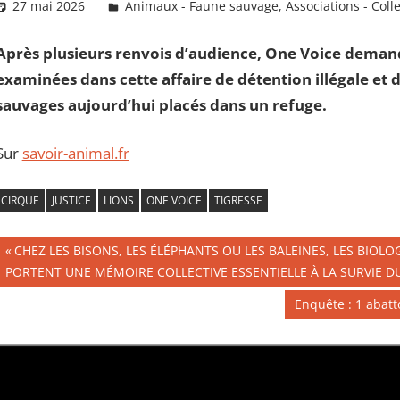
27 mai 2026
Daniel
Animaux - Faune sauvage
,
Associations - Coll
Après plusieurs renvois d’audience, One Voice demand
examinées dans cette affaire de détention illégale et 
sauvages aujourd’hui placés dans un refuge.
Sur
savoir-animal.fr
CIRQUE
JUSTICE
LIONS
ONE VOICE
TIGRESSE
Navigation
Publication
CHEZ LES BISONS, LES ÉLÉPHANTS OU LES BALEINES, LES BIOL
précédente :
PORTENT UNE MÉMOIRE COLLECTIVE ESSENTIELLE À LA SURVIE 
de
Publication
Enquête : 1 abatt
l’article
suivante :