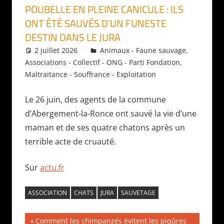
POUBELLE EN PLEINE CANICULE : ILS
ONT ÉTÉ SAUVÉS D’UN FUNESTE
DESTIN DANS LE JURA
2 juillet 2026
Daniel
Animaux - Faune sauvage
,
Associations - Collectif - ONG - Parti Fondation
,
Maltraitance - Souffrance - Exploitation
Le 26 juin, des agents de la commune
d’Abergement-la-Ronce ont sauvé la vie d’une
maman et de ses quatre chatons après un
terrible acte de cruauté.
Sur
actu.fr
ASSOCIATION
CHATS
JURA
SAUVETAGE
Navigation
Publication
Comment les chimpanzés évitent les piqûres