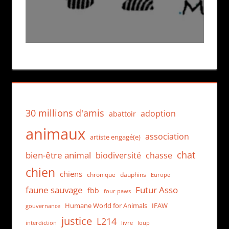
30 millions d'amis
adoption
abattoir
animaux
association
artiste engagé(e)
chat
bien-être animal
biodiversité
chasse
chien
chiens
chronique
dauphins
Europe
faune sauvage
Futur Asso
fbb
four paws
Humane World for Animals
IFAW
gouvernance
justice
L214
interdiction
loup
livre