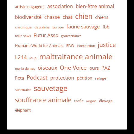
bien-être animal
association
artiste engagé(e)
chien
chat
biodiversité
chasse
chiens
faune sauvage
fbb
dauphins
chronique
Europe
Futur Asso
four paws
gouvernance
justice
Humane World for Animals
IFAW
interdiction
maltraitance animale
L214
loup
One Voice
oiseaux
PAZ
ours
maria daines
Podcast
protection
Peta
pétition
refuge
sauvetage
sanctuaire
souffrance animale
trafic
élevage
vegan
éléphant