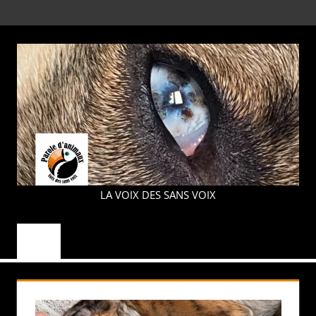
Aller
MENU
au
contenu
PAROLE
LA VOIX DES SANS VOIX
D'ANIMAUX