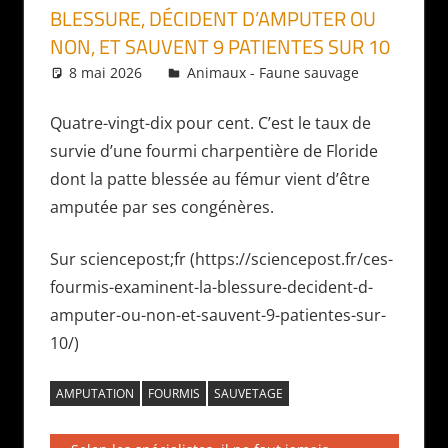
BLESSURE, DÉCIDENT D’AMPUTER OU
NON, ET SAUVENT 9 PATIENTES SUR 10
8 mai 2026
Daniel
Animaux - Faune sauvage
Quatre-vingt-dix pour cent. C’est le taux de
survie d’une fourmi charpentière de Floride
dont la patte blessée au fémur vient d’être
amputée par ses congénères.
Sur sciencepost;fr (https://sciencepost.fr/ces-
fourmis-examinent-la-blessure-decident-d-
amputer-ou-non-et-sauvent-9-patientes-sur-
10/)
AMPUTATION
FOURMIS
SAUVETAGE