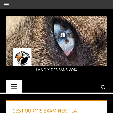
Aller
MENU
au
contenu
PAROLE
LA VOIX DES SANS VOIX
D'ANIMAUX
CES FOURMIS EXAMINENT LA