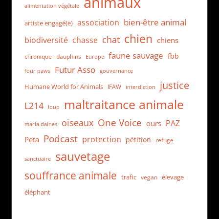
animaux
alimentation végétale
bien-être animal
association
artiste engagé(e)
chien
chat
biodiversité
chasse
chiens
faune sauvage
fbb
dauphins
chronique
Europe
Futur Asso
four paws
gouvernance
justice
Humane World for Animals
IFAW
interdiction
maltraitance animale
L214
loup
One Voice
oiseaux
PAZ
ours
maria daines
Podcast
protection
Peta
pétition
refuge
sauvetage
sanctuaire
souffrance animale
trafic
élevage
vegan
éléphant