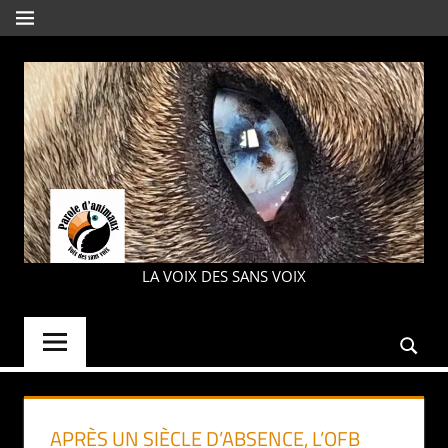
Aller
MENU
au
contenu
PAROLE
LA VOIX DES SANS VOIX
D'ANIMAUX
APRÈS UN SIÈCLE D’ABSENCE, L’OFB