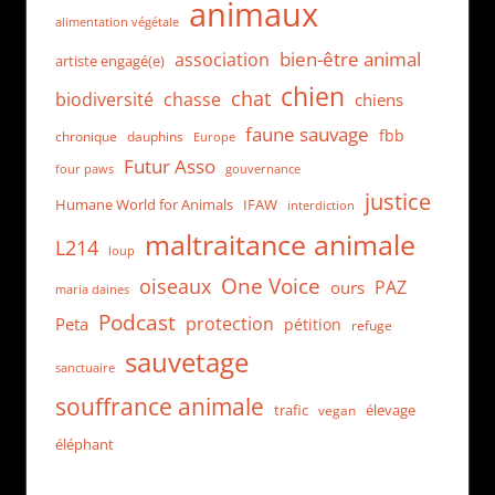
animaux
alimentation végétale
bien-être animal
association
artiste engagé(e)
chien
chat
biodiversité
chasse
chiens
faune sauvage
fbb
dauphins
chronique
Europe
Futur Asso
four paws
gouvernance
justice
Humane World for Animals
IFAW
interdiction
maltraitance animale
L214
loup
One Voice
oiseaux
PAZ
ours
maria daines
Podcast
protection
Peta
pétition
refuge
sauvetage
sanctuaire
souffrance animale
trafic
élevage
vegan
éléphant