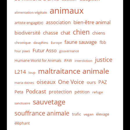
animaux
alimentation végétale
bien-être animal
association
artiste engagé(e)
chien
chat
biodiversité
chasse
chiens
faune sauvage
fbb
dauphins
chronique
Europe
Futur Asso
four paws
gouvernance
justice
Humane World for Animals
IFAW
interdiction
maltraitance animale
L214
loup
One Voice
oiseaux
PAZ
ours
maria daines
Podcast
protection
Peta
pétition
refuge
sauvetage
sanctuaire
souffrance animale
trafic
élevage
vegan
éléphant