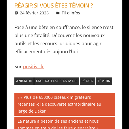
RÉAGIR SI VOUS ÊTES TÉMOIN ?
24 février 2026
Daniel
Fil d'infos
Face à une bête en souffrance, le silence n’est
plus une fatalité. Découvrez les nouveaux
outils et les recours juridiques pour agir
efficacement dès aujourd’hui.
Sur
positivr.fr
ANIMAUX
MALTRAITANCE ANIMALE
RÉAGIR
TÉMOIN
Navigation
Publication
« Plus de 650000 oiseaux migrateurs
précédente :
recensés »: la découverte extraordinaire au
de
large de Dakar
l’article
Publication
La nature a besoin de ses anciens et nous
suivante :
sommes en train de les faire disparaître