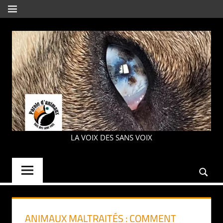
Aller
MENU
au
contenu
PAROLE
LA VOIX DES SANS VOIX
D'ANIMAUX
ANIMAUX MALTRAITÉS : COMMENT