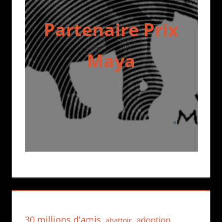
Partenaire Prix
Maya
30 millions d'amis
adoption
abattoir