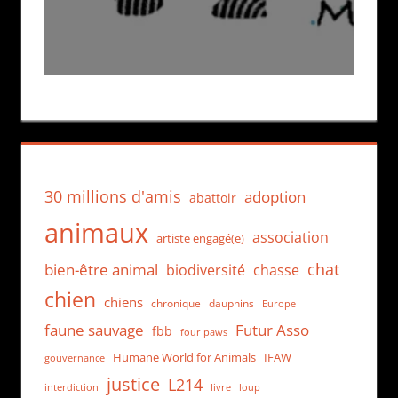
30 millions d'amis
adoption
abattoir
animaux
association
artiste engagé(e)
chat
bien-être animal
biodiversité
chasse
chien
chiens
chronique
dauphins
Europe
faune sauvage
Futur Asso
fbb
four paws
Humane World for Animals
IFAW
gouvernance
justice
L214
interdiction
loup
livre