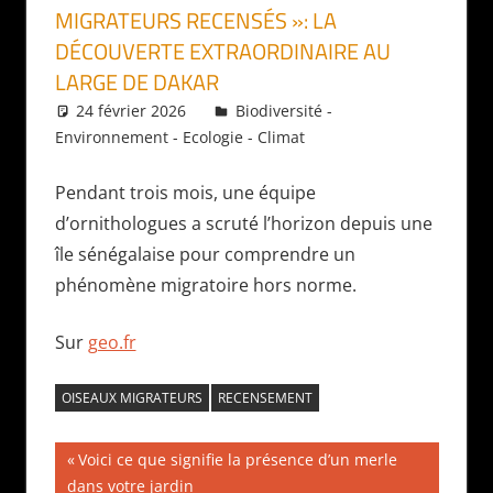
MIGRATEURS RECENSÉS »: LA
DÉCOUVERTE EXTRAORDINAIRE AU
LARGE DE DAKAR
24 février 2026
Daniel
Biodiversité -
Environnement - Ecologie - Climat
Pendant trois mois, une équipe
d’ornithologues a scruté l’horizon depuis une
île sénégalaise pour comprendre un
phénomène migratoire hors norme.
Sur
geo.fr
OISEAUX MIGRATEURS
RECENSEMENT
Navigation
Publication
Voici ce que signifie la présence d’un merle
précédente :
dans votre jardin