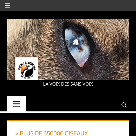
Aller
MENU
au
contenu
PAROLE
LA VOIX DES SANS VOIX
D'ANIMAUX
« PLUS DE 650000 OISEAUX