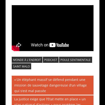
MONDE À L'ENDROIT
PODCAST
POULE SENTIMENTALE
SAINT MALO
Navigation
Publication
Un éléphant massif se défend pendant une
précédente :
mission de sauvetage dangereuse d’un village
de
qui s’est mal passée
l’article
Publication
La justice exige que l’Etat mette en place « un
suivante :
plan national d’actions » pour protéger les