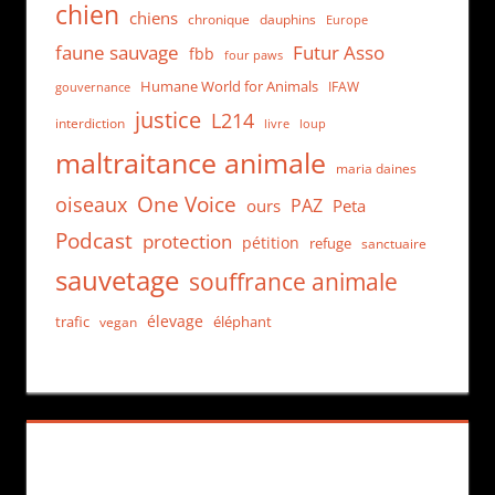
chien
chiens
chronique
dauphins
Europe
faune sauvage
Futur Asso
fbb
four paws
Humane World for Animals
IFAW
gouvernance
justice
L214
interdiction
loup
livre
maltraitance animale
maria daines
One Voice
oiseaux
PAZ
ours
Peta
Podcast
protection
pétition
refuge
sanctuaire
sauvetage
souffrance animale
élevage
trafic
éléphant
vegan