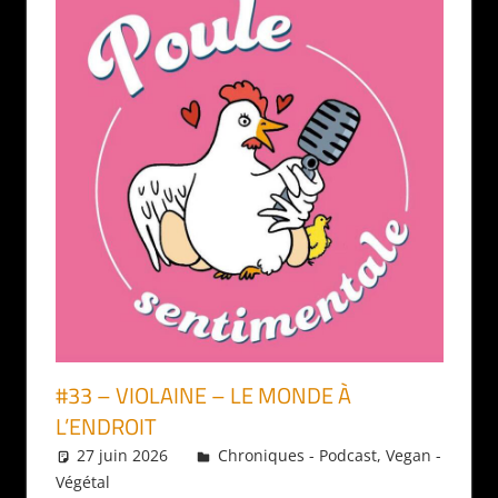
#33 – VIOLAINE – LE MONDE À
L’ENDROIT
27 juin 2026
Daniel
Chroniques - Podcast
,
Vegan -
Végétal