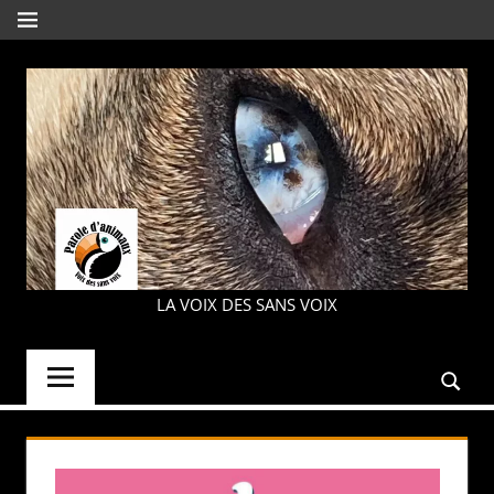
Aller
MENU
au
contenu
PAROLE
LA VOIX DES SANS VOIX
D'ANIMAUX