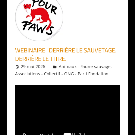
WEBINAIRE : DERRIÈRE LE SAUVETAGE.
DERRIÈRE LE TITRE.
29 mai 2026
Daniel
Animaux - Faune sauvage
,
Associations - Collectif - ONG - Parti Fondation