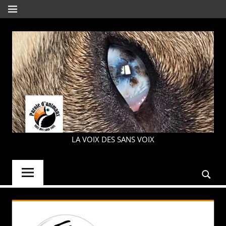
Aller
MENU
au
contenu
PAROLE
LA VOIX DES SANS VOIX
D'ANIMAUX