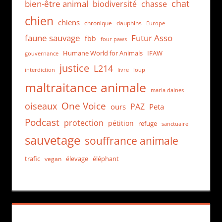
chat
bien-être animal
biodiversité
chasse
chien
chiens
chronique
dauphins
Europe
faune sauvage
Futur Asso
fbb
four paws
Humane World for Animals
IFAW
gouvernance
justice
L214
interdiction
loup
livre
maltraitance animale
maria daines
One Voice
oiseaux
PAZ
ours
Peta
Podcast
protection
pétition
refuge
sanctuaire
sauvetage
souffrance animale
trafic
élevage
éléphant
vegan