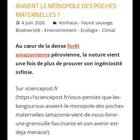
AVAIENT LE MONOPOLE DES POCHES
MATERNELLES ?
4 juin 2026
Daniel
Animaux - Faune sauvage
,
Biodiversité - Environnement - Ecologie - Climat
Au cœur de la dense
forêt
amazonienne
péruvienne, la nature vient
une fois de plus de prouver son ingéniosité
infinie.
Sur sciencepost.fr
(https://sciencepost.fr/vous-pensiez-que-les-
kangourous-avaient-le-monopole-des-poches-
maternelles-lamazonie-vient-de-nous-livrer-
une-grenouille-fascinante-et-son-avenir-est-
deja-menace/)