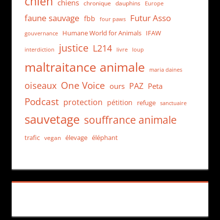
chien
chiens
chronique
dauphins
Europe
faune sauvage
Futur Asso
fbb
four paws
Humane World for Animals
IFAW
gouvernance
justice
L214
interdiction
loup
livre
maltraitance animale
maria daines
One Voice
oiseaux
PAZ
ours
Peta
Podcast
protection
pétition
refuge
sanctuaire
sauvetage
souffrance animale
trafic
élevage
éléphant
vegan