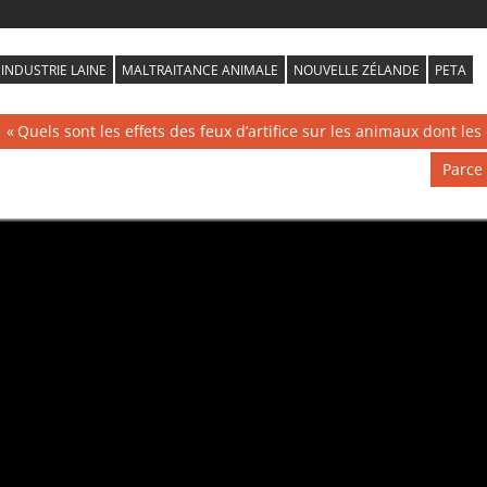
INDUSTRIE LAINE
MALTRAITANCE ANIMALE
NOUVELLE ZÉLANDE
PETA
Navigation
Publication
Quels sont les effets des feux d’artifice sur les animaux dont les
précédente :
de
Public
Parce 
suivan
l’article