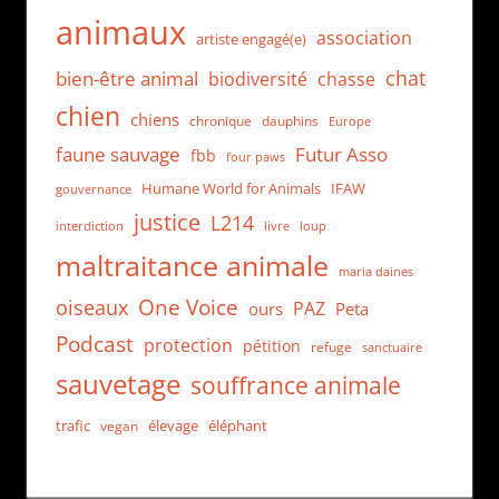
animaux
association
artiste engagé(e)
chat
bien-être animal
biodiversité
chasse
chien
chiens
chronique
dauphins
Europe
faune sauvage
Futur Asso
fbb
four paws
Humane World for Animals
IFAW
gouvernance
justice
L214
interdiction
loup
livre
maltraitance animale
maria daines
One Voice
oiseaux
PAZ
ours
Peta
Podcast
protection
pétition
refuge
sanctuaire
sauvetage
souffrance animale
trafic
élevage
éléphant
vegan