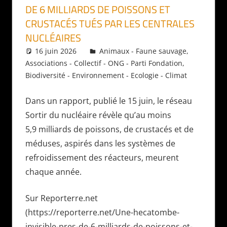
DE 6 MILLIARDS DE POISSONS ET
CRUSTACÉS TUÉS PAR LES CENTRALES
NUCLÉAIRES
16 juin 2026
Daniel
Animaux - Faune sauvage
,
Associations - Collectif - ONG - Parti Fondation
,
Biodiversité - Environnement - Ecologie - Climat
Dans un rapport, publié le 15 juin, le réseau
Sortir du nucléaire révèle qu’au moins
5,9 milliards de poissons, de crustacés et de
méduses, aspirés dans les systèmes de
refroidissement des réacteurs, meurent
chaque année.
Sur Reporterre.net
(https://reporterre.net/Une-hecatombe-
invisible-pres-de-6-milliards-de-poissons-et-