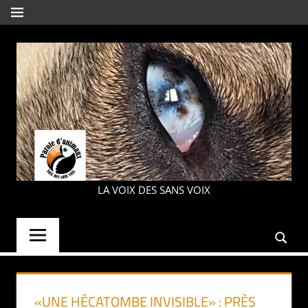
Aller
MENU
au
contenu
PAROLE
LA VOIX DES SANS VOIX
D'ANIMAUX
«UNE HÉCATOMBE INVISIBLE» : PRÈS