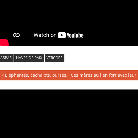
ASPAS
HAVRE DE PAIX
VERCORS
Navigation
Publication
Éléphantes, cachalots, ourses… Ces mères au lien fort avec leur 
précédente :
de
l’article