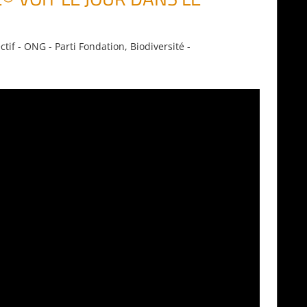
ectif - ONG - Parti Fondation
,
Biodiversité -