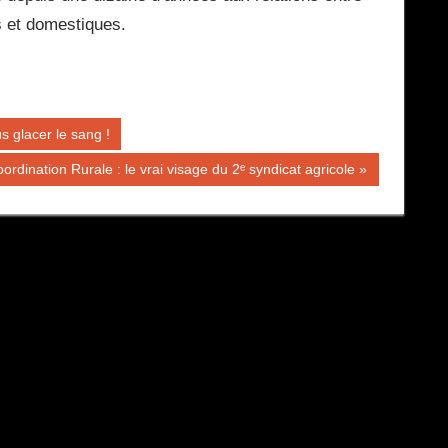
s et domestiques.
s glacer le sang !
blication
ordination Rurale : le vrai visage du 2ᵉ syndicat agricole
ivante :