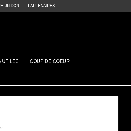
RE UN DON
PARTENAIRES
P
D
S UTILES
COUP DE COEUR
ue