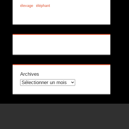
élevage
éléphant
Archives