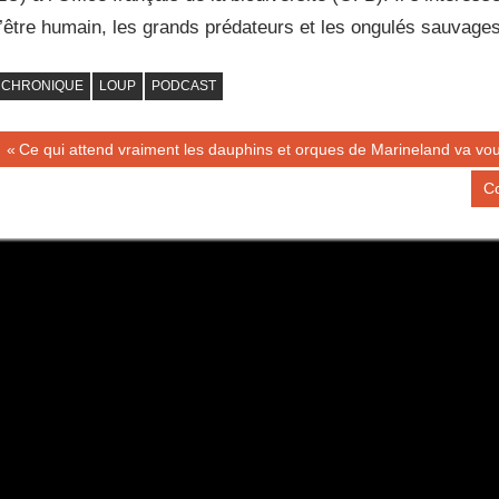
l’être humain, les grands prédateurs et les ongulés sauvage
CHRONIQUE
LOUP
PODCAST
Navigation
Publication
Ce qui attend vraiment les dauphins et orques de Marineland va vou
précédente :
de
Pu
Co
su
l’article