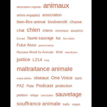
animaux
alimentation végétale
association
artiste engagé(e)
bien-être animal
biodiversité
chasse
chien
chat
chiens
chronique
dauphins
faune sauvage
fbb
Europe
four paws
Futur Asso
gouvernance
Humane World for Animals
IFAW
interdiction
justice
L214
loup
maltraitance animale
One Voice
oiseaux
ours
maria daines
Podcast
PAZ
protection
Peta
sauvetage
pétition
refuge
sanctuaire
souffrance animale
trafic
vegan