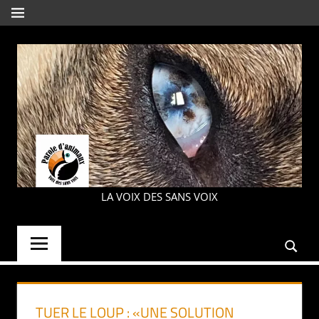
Aller
MENU
au
contenu
PAROLE
LA VOIX DES SANS VOIX
D'ANIMAUX
TUER LE LOUP : «UNE SOLUTION