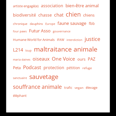
bien-être animal
association
artiste engagé(e)
chien
chat
biodiversité
chasse
chiens
faune sauvage
fbb
dauphins
chronique
Europe
Futur Asso
four paws
gouvernance
justice
Humane World for Animals
IFAW
interdiction
maltraitance animale
L214
loup
One Voice
oiseaux
PAZ
ours
maria daines
Podcast
protection
Peta
pétition
refuge
sauvetage
sanctuaire
souffrance animale
trafic
élevage
vegan
éléphant