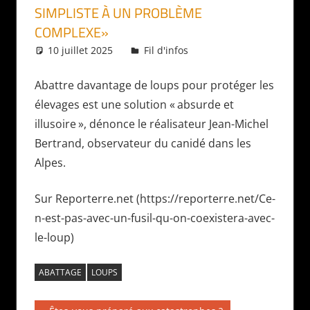
SIMPLISTE À UN PROBLÈME
COMPLEXE»
10 juillet 2025
Daniel
Fil d'infos
Abattre davantage de loups pour protéger les
élevages est une solution «
absurde et
illusoire
», dénonce le réalisateur Jean-Michel
Bertrand, observateur du canidé dans les
Alpes.
Sur Reporterre.net (https://reporterre.net/Ce-
n-est-pas-avec-un-fusil-qu-on-coexistera-avec-
le-loup)
ABATTAGE
LOUPS